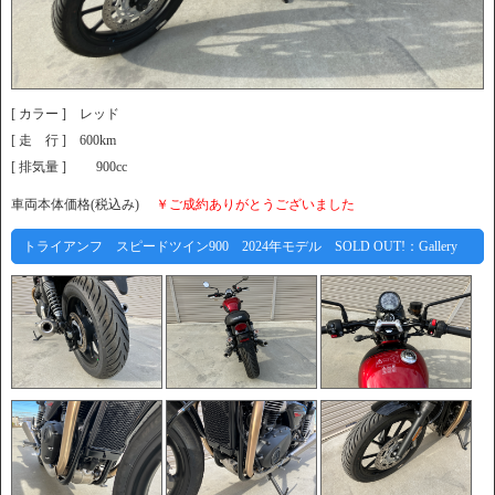
[ カラー ] レッド
[ 走 行 ] 600km
[ 排気量 ] 900cc
車両本体価格(税込み)
￥ご成約ありがとうございました
トライアンフ スピードツイン900 2024年モデル SOLD OUT!：Gallery