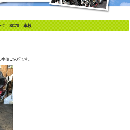
ング SC79 車検
0の車検ご依頼です。