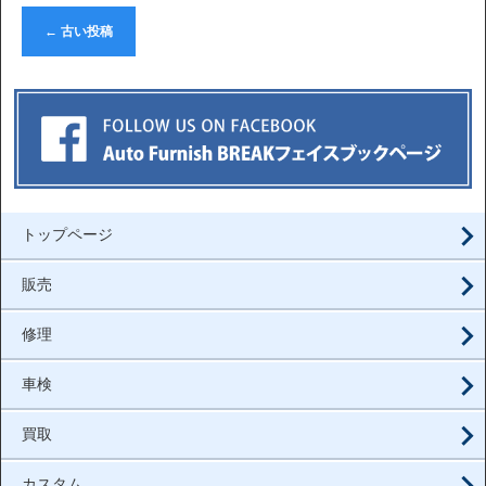
←
古い投稿
トップページ
販売
修理
車検
買取
カスタム