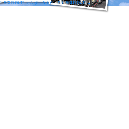
SOLD OUT!
ホンダ ＤＩＯ ＦＩ SOLD OUT!
→